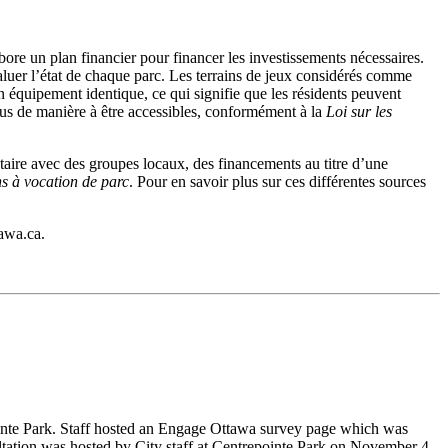
abore un plan financier pour financer les investissements nécessaires.
valuer l’état de chaque parc. Les terrains de jeux considérés comme
un équipement identique, ce qui signifie que les résidents peuvent
çus de manière à être accessibles, conformément à la
Loi sur les
taire avec des groupes locaux, des financements au titre d’une
ins à vocation de parc
. Pour en savoir plus sur ces différentes sources
awa.ca
.
repointe Park. Staff hosted an Engage Ottawa survey page which was
ltation was hosted by City staff at Centrepointe Park on November 4,