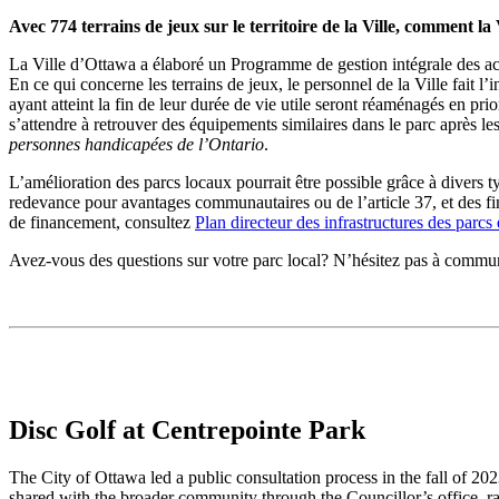
Avec 774 terrains de jeux sur le territoire de la Ville, comment la
La Ville d’Ottawa a élaboré un Programme de gestion intégrale des actifs
En ce qui concerne les terrains de jeux, le personnel de la Ville fait 
ayant atteint la fin de leur durée de vie utile seront réaménagés en pr
s’attendre à retrouver des équipements similaires dans le parc après 
personnes handicapées de l’Ontario
.
L’amélioration des parcs locaux pourrait être possible grâce à divers
redevance pour avantages communautaires ou de l’article 37, et des 
de financement, consultez
Plan directeur des infrastructures des parcs 
Avez-vous des questions sur votre parc local? N’hésitez pas à commun
Disc Golf at Centrepointe Park
The City of Ottawa led a public consultation process in the fall of 20
shared with the broader community through the Councillor’s office, r