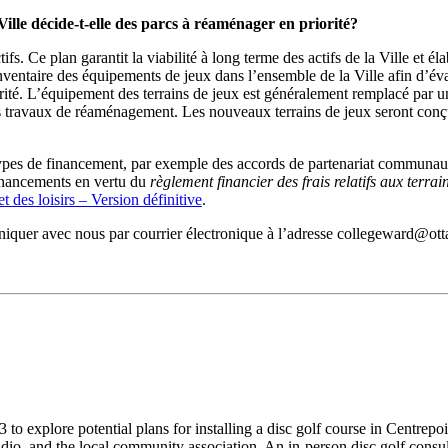
 Ville décide-t-elle des parcs à réaménager en priorité?
. Ce plan garantit la viabilité à long terme des actifs de la Ville et él
l’inventaire des équipements de jeux dans l’ensemble de la Ville afin d’é
iorité. L’équipement des terrains de jeux est généralement remplacé par 
les travaux de réaménagement. Les nouveaux terrains de jeux seront con
 types de financement, par exemple des accords de partenariat communau
financements en vertu du
règlement financier des frais relatifs aux terra
et des loisirs – Version définitive
.
iquer avec nous par courrier électronique à l’adresse
collegeward@ott
23 to explore potential plans for installing a disc golf course in Cent
adio, and the local community association. An in-person disc golf consu