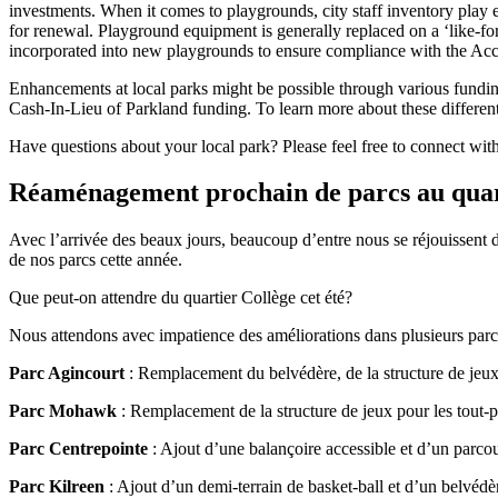
investments. When it comes to playgrounds, city staff inventory play eq
for renewal. Playground equipment is generally replaced on a ‘like-for
incorporated into new playgrounds to ensure compliance with the Acce
Enhancements at local parks might be possible through various fund
Cash-In-Lieu of Parkland funding. To learn more about these different
Have questions about your local park? Please feel free to connect with
Réaménagement prochain de parcs au quar
Avec l’arrivée des beaux jours, beaucoup d’entre nous se réjouissent de
de nos parcs cette année.
Que peut-on attendre du quartier Collège cet été?
Nous attendons avec impatience des améliorations dans plusieurs parc
Parc Agincourt
: Remplacement du belvédère, de la structure de jeux 
Parc Mohawk
: Remplacement de la structure de jeux pour les tout-p
Parc Centrepointe
: Ajout d’une balançoire accessible et d’un parco
Parc Kilreen
: Ajout d’un demi-terrain de basket-ball et d’un belvédè