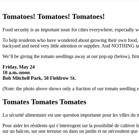
Tomatoes! Tomatoes! Tomatoes!
Food security is an important issue for cities everywhere, especially w
To help residents who have wondered about growing their own food, m
backyard and need very little attention or supplies. And NOTHING ta
We’ll be giving the tomato seedlings away at our pop-up (below), fir
Friday, May 24
10 a.m.-noon
Bob Mitchell Park, 58 Fieldrow St.
(Note: the photo above shows only a fraction of our tomato seedling ef
Tomates Tomates Tomates
La sécurité alimentaire est une question importante pour les villes du
Pour aider les résidents qui s’interrogent sur la possibilité de cultiv
sur un balcon, sur une terrasse ou dans un jardin et ne nécessitent qu