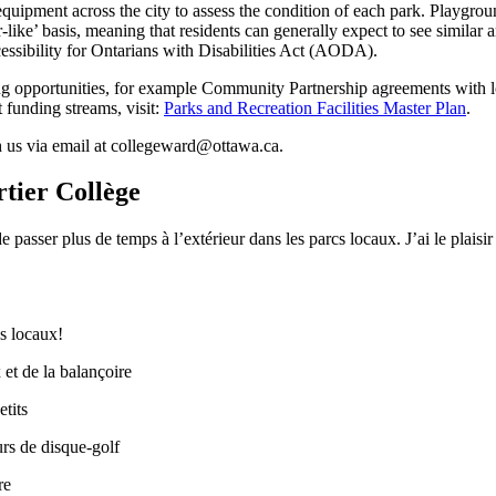
uipment across the city to assess the condition of each park. Playground
-like’ basis, meaning that residents can generally expect to see similar 
ssibility for Ontarians with Disabilities Act (AODA).
ing opportunities, for example Community Partnership agreements with
 funding streams, visit:
Parks and Recreation Facilities Master Plan
.
 us via email at
collegeward@ottawa.ca
.
tier Collège
 passer plus de temps à l’extérieur dans les parcs locaux. J’ai le plais
s locaux!
et de la balançoire
etits
urs de disque-golf
re