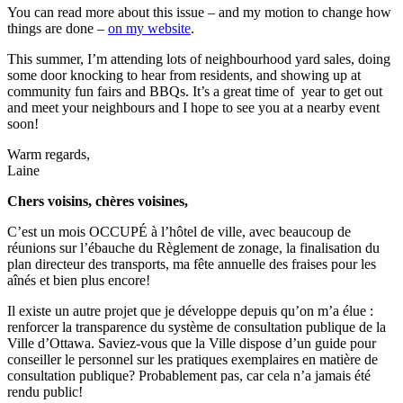
You can read more about this issue – and my motion to change how
things are done –
on my website
.
This summer, I’m attending lots of neighbourhood yard sales, doing
some door knocking to hear from residents, and showing up at
community fun fairs and BBQs. It’s a great time of year to get out
and meet your neighbours and I hope to see you at a nearby event
soon!
Warm regards,
Laine
Chers voisins, chères voisines,
C’est un mois OCCUPÉ à l’hôtel de ville, avec beaucoup de
réunions sur l’ébauche du Règlement de zonage, la finalisation du
plan directeur des transports, ma fête annuelle des fraises pour les
aînés et bien plus encore!
Il existe un autre projet que je développe depuis qu’on m’a élue :
renforcer la transparence du système de consultation publique de la
Ville d’Ottawa. Saviez-vous que la Ville dispose d’un guide pour
conseiller le personnel sur les pratiques exemplaires en matière de
consultation publique? Probablement pas, car cela n’a jamais été
rendu public!