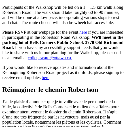
Participants of the Walkshop will be led on a 1 – 1.5 km walk along
Robertson Road. The walk should take roughly 60 to 90 minutes,
and will be done at a low pace, incorporating various stops to rest
and chat. The route chosen will also be wheelchair accessible.
Please RSVP at our webpage for the event
here
if you are interested
in participating in the Robertson Road Walkshop.
We'll meet in the
parking lot of Bells Corners Public School, 3770 Old Richmond
Road.
If you have any accessibility support needs that you would
like to share with us in our planning for the Walkshop, please send
us an email at
collegeward@ottawa.ca
.
If you would like to receive updates and information about the
Reimagining Robertson Road project as it unfolds, please sign up to
receive email updates
here
.
Réimaginer le chemin Robertson
J’ai le plaisir d’annoncer que je travaille avec le personnel de la
Ville, la collectivité de Bells Corners et le milieu des affaires pour
examiner attentivement le dossier du chemin Robertson. Il s’agit
d’une rue très fréquentée par les navetteurs, mais aussi par la
population locale, notamment les piétons et les cyclistes. Comment