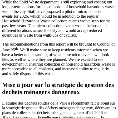
While the Solid Waste department is still exploring and costing out
longer-term options for the collection of household hazardous waste
within the city, Staff have proposed a pilot of micro-collection
events for 2026, which would be in addition to the regular
Household Hazardous Waste collection events we’ve seen for the
past few years. The micro-collection events would be hosted in
different locations across the City and would accept reduced
quantities of waste from walk-ups or cyclists.
The recommendations from this report will be brought to Council on
th
June 25
. We’ll make sure to keep residents informed when we
have a better understanding of what these micro-events will look
like, as well as where they are planned. We are excited to see
development in ensuring collection of household hazardous waste is
more accessible to all residents, and increased ability to regularly
and safely dispose of this waste.
Mise à jour sur la stratégie de gestion des
déchets ménagers dangereux
L’équipe des déchets solides de la Ville a récemment fait le point sur
la stratégie de gestion des déchets ménagers dangereux, décrivant les
plans de collecte des déchets ménagers dangereux d’ici 2026 et
2027. La raison pour laquelle une stratégie a été créée pour la