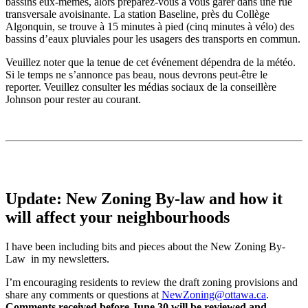
bassins eux-mêmes, alors préparez-vous à vous garer dans une rue
transversale avoisinante. La station Baseline, près du Collège
Algonquin, se trouve à 15 minutes à pied (cinq minutes à vélo) des
bassins d’eaux pluviales pour les usagers des transports en commun.
Veuillez noter que la tenue de cet événement dépendra de la météo.
Si le temps ne s’annonce pas beau, nous devrons peut-être le
reporter. Veuillez consulter les médias sociaux de la conseillère
Johnson pour rester au courant.
Update: New Zoning By-law and how it
will affect your neighbourhoods
I have been including bits and pieces about the New Zoning By-
Law in my newsletters.
I’m encouraging residents to review the draft zoning provisions and
share any comments or questions at
NewZoning@ottawa.ca
.
Comments received before June 30 will be reviewed and