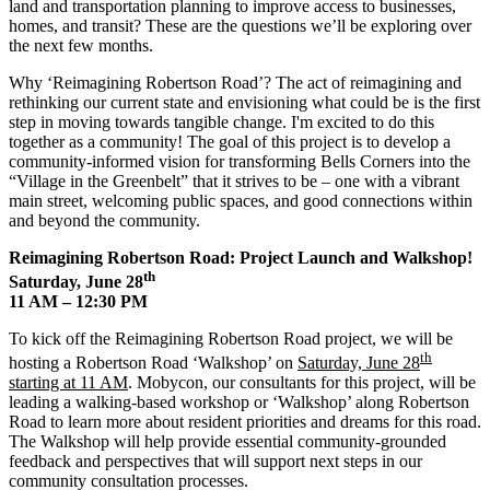
land and transportation planning to improve access to businesses,
homes, and transit? These are the questions we’ll be exploring over
the next few months.
Why ‘Reimagining Robertson Road’? The act of reimagining and
rethinking our current state and envisioning what could be is the first
step in moving towards tangible change. I'm excited to do this
together as a community! The goal of this project is to develop a
community-informed vision for transforming Bells Corners into the
“Village in the Greenbelt” that it strives to be – one with a vibrant
main street, welcoming public spaces, and good connections within
and beyond the community.
Reimagining Robertson Road: Project Launch and Walkshop!
th
Saturday, June 28
11 AM – 12:30 PM
To kick off the Reimagining Robertson Road project, we will be
th
hosting a Robertson Road ‘Walkshop’ on
Saturday, June 28
starting at 11 AM
. Mobycon, our consultants for this project, will be
leading a walking-based workshop or ‘Walkshop’ along Robertson
Road to learn more about resident priorities and dreams for this road.
The Walkshop will help provide essential community-grounded
feedback and perspectives that will support next steps in our
community consultation processes.