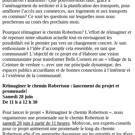
pourrait-on l’améliorer? Que pouvons-nous faire, grâce à
l’aménagement du territoire et à la planification des transports, pour
améliorer l’accès aux commerces, aux logements et aux transports
en commun? Ce sont les questions sur lesquelles nous nous
pencherons au cours des prochains mois.
Pourquoi réimaginer le chemin Robertson? L’effort de réimaginer et
de repenser notre situation actuelle tout en envisageant les
possibilités est le premier pas vers un changement concret. Je suis
enthousiaste à l’idée d’accomplir cela ensemble, en tant que
communauté! L’objectif de ce projet est d’élaborer une vision
communautaire pour transformer Bells Corners en un « village de la
Ceinture de verdure », avec une rue principale dynamique, des
espaces publics accueillants et de bonnes connexions à l’intérieur et
à l’extérieur de la communauté.
Réimaginer le chemin Robertson : lancement du projet et
promenade!
Samedi 28 juin
De 11 h à 12 h 30
Pour lancer le projet « Réimaginer le chemin Robertson », nous
organiserons une promenade sur le chemin Robertson le
samedi 28 juin à partir de 11 heures
. Mobycon, nos experts-conseils
pour ce projet animeront une promenade le long du chemin
Robertson afin d’en apprendre davantage sur les priorités et les rêves