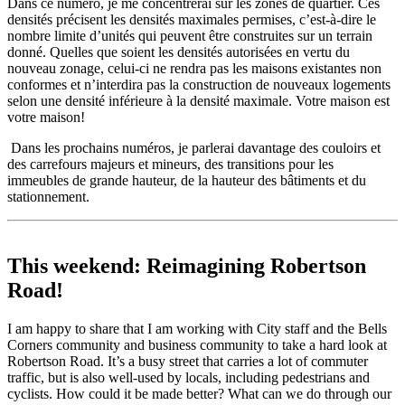
Dans ce numéro, je me concentrerai sur les zones de quartier. Ces
densités précisent les densités maximales permises, c’est-à-dire le
nombre limite d’unités qui peuvent être construites sur un terrain
donné. Quelles que soient les densités autorisées en vertu du
nouveau zonage, celui-ci ne rendra pas les maisons existantes non
conformes et n’interdira pas la construction de nouveaux logements
selon une densité inférieure à la densité maximale. Votre maison est
votre maison!
Dans les prochains numéros, je parlerai davantage des couloirs et
des carrefours majeurs et mineurs, des transitions pour les
immeubles de grande hauteur, de la hauteur des bâtiments et du
stationnement.
This weekend: Reimagining Robertson
Road!
I am happy to share that I am working with City staff and the Bells
Corners community and business community to take a hard look at
Robertson Road. It’s a busy street that carries a lot of commuter
traffic, but is also well-used by locals, including pedestrians and
cyclists. How could it be made better? What can we do through our