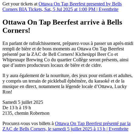
Get your tickets at
Ottawa On Tap Beerfest presented by Bells
Corners BIA Tickets, Sat, 5 Jul 2025 at 1:00 PM | Eventbrite
Ottawa On Tap Beerfest arrive à Bells
Corners!
En parlant de rafraîchissement, préparez-vous à passer un après-midi
rempli de bière et de bons moments au Ottawa On Tap Beerfest
présenté par la ZAC de Bell Corners! Kichesippi Beer Co et
Whiprsnapr Brewing Co du quartier Collège seront présents, ainsi
que d’autres producteurs locaux de bière et de cidre.
Il y aura également de la nourriture, des jeux pour enfants et adultes,
y compris un terrain de pickleball éphémère, du karaoké et de la
musique en direct, notamment la légende locale d’Ottawa, Lucky
Ron!
Samedi 5 juillet 2025
De 13 h à 19 h
2135, chemin Robertson
Procurez-vous vos billets à
Ottawa On Tap Beerfest présenté par la
ZAC de Bells Corners, le samedi 5 juillet 2025 à 13 h | Eventbrite