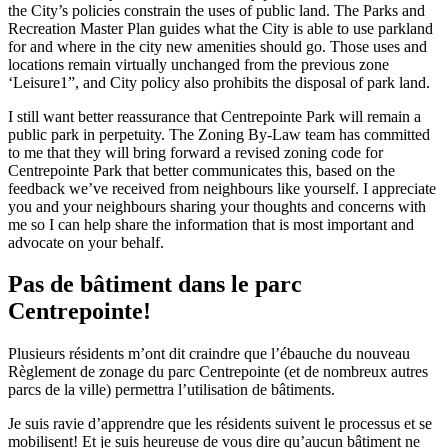
the City’s policies constrain the uses of public land. The Parks and
Recreation Master Plan guides what the City is able to use parkland
for and where in the city new amenities should go. Those uses and
locations remain virtually unchanged from the previous zone
‘Leisure1”, and City policy also prohibits the disposal of park land.
I still want better reassurance that Centrepointe Park will remain a
public park in perpetuity. The Zoning By-Law team has committed
to me that they will bring forward a revised zoning code for
Centrepointe Park that better communicates this, based on the
feedback we’ve received from neighbours like yourself. I appreciate
you and your neighbours sharing your thoughts and concerns with
me so I can help share the information that is most important and
advocate on your behalf.
Pas de bâtiment dans le parc
Centrepointe!
Plusieurs résidents m’ont dit craindre que l’ébauche du nouveau
Règlement de zonage du parc Centrepointe (et de nombreux autres
parcs de la ville) permettra l’utilisation de bâtiments.
Je suis ravie d’apprendre que les résidents suivent le processus et se
mobilisent! Et je suis heureuse de vous dire qu’aucun bâtiment ne